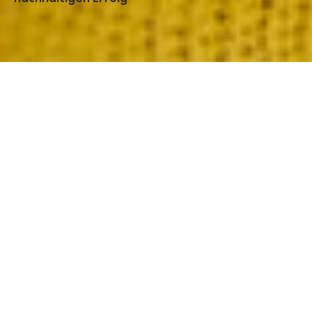
Start
Markenstrategie
Unsere
Leistungsbausteine
auf einen Blick
Markenpositionierung