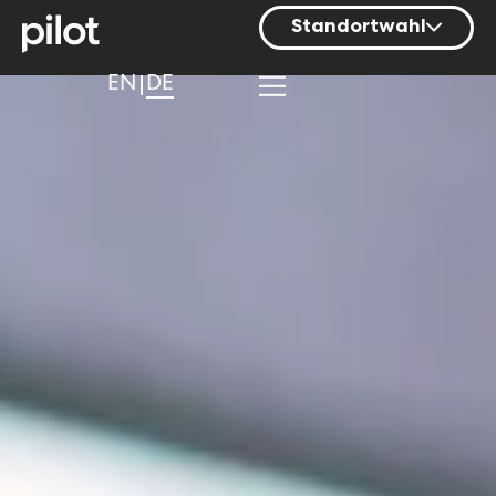
Standortwahl
Berlin
EN
DE
Hamburg
Mainz
München
Nürnberg
Stuttgart
Zürich