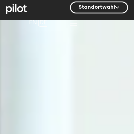
Standortwahl
Berlin
EN
DE
Hamburg
Mainz
München
Nürnberg
Stuttgart
Zürich