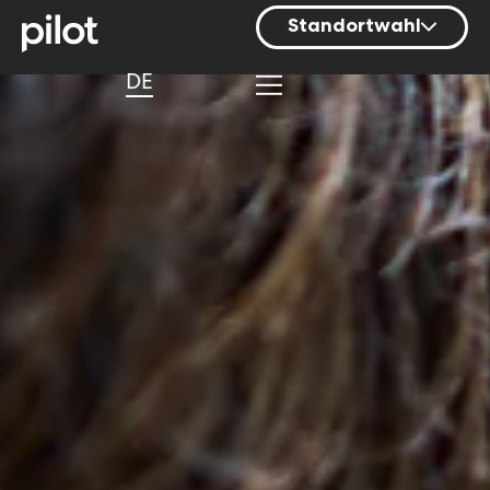
Standortwahl
Berlin
DE
Hamburg
Mainz
München
Nürnberg
Stuttgart
Zürich