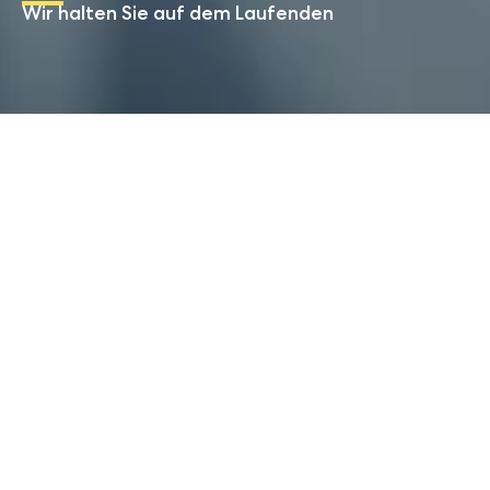
Wir halten Sie auf dem Laufenden
Start
Mailing
Aktuelles aus der Medien-
und Marketingbranche
Bleiben Sie stets informiert über die neuesten
Entwicklungen in der Marketing- und Mediawelt.
Erfahren Sie mehr über unsere aktuellen
Leistungsangebote und Referenzen. Melden Sie
sich jetzt für unseren Newsletter an, um kein
pilotspotlight oder exklusives Event zu verpassen.