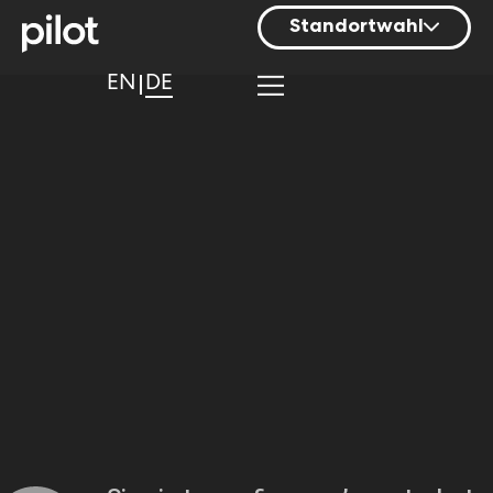
Standortwahl
Berlin
EN
DE
Hamburg
Mainz
München
Nürnberg
Stuttgart
Zürich