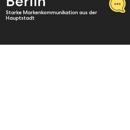
Berlin
Starke Markenkommunikation aus der
Hauptstadt
Start
pilot Berlin
Über uns
Wir sind Ihre
Kommunikationsagentur
für die Bundeshauptstadt