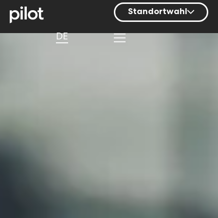
Standortwahl
Berlin
DE
Hamburg
Mainz
München
Nürnberg
Stuttgart
Zürich