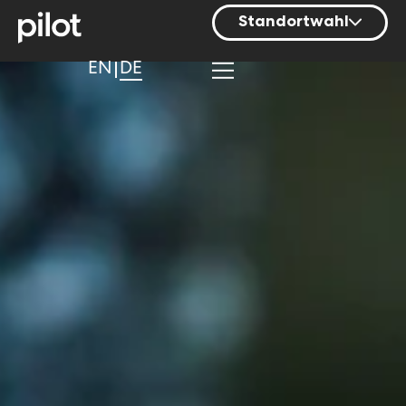
Standortwahl
Berlin
EN
DE
Hamburg
Mainz
München
Nürnberg
Stuttgart
Zürich