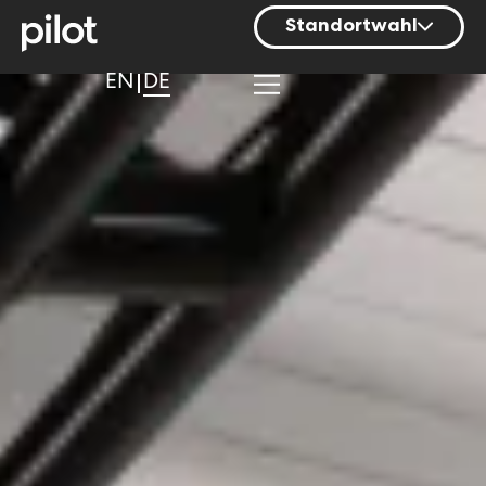
Standortwahl
Berlin
EN
DE
Hamburg
Mainz
München
Nürnberg
Stuttgart
Zürich