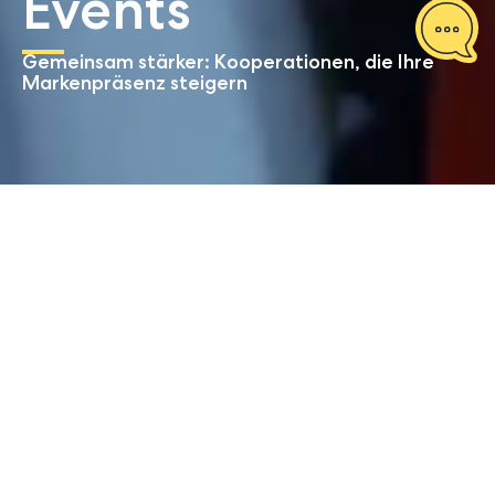
Events
Gemeinsam stärker: Kooperationen, die Ihre
Markenpräsenz steigern
Start
Kooperationen und Events
Unsere
Leistungsbausteine
auf einen Blick