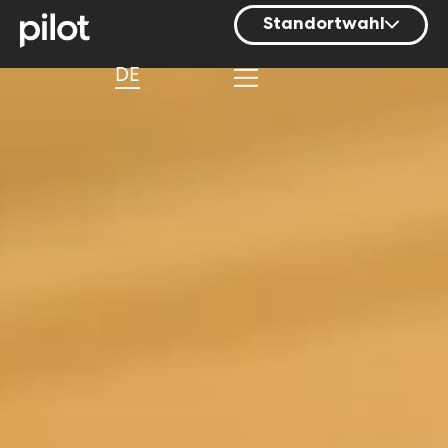
Standortwahl
Berlin
DE
Hamburg
Mainz
München
Nürnberg
Stuttgart
Zürich