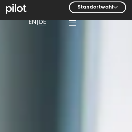
Standortwahl
Berlin
EN
DE
Hamburg
Mainz
München
Nürnberg
Stuttgart
Zürich