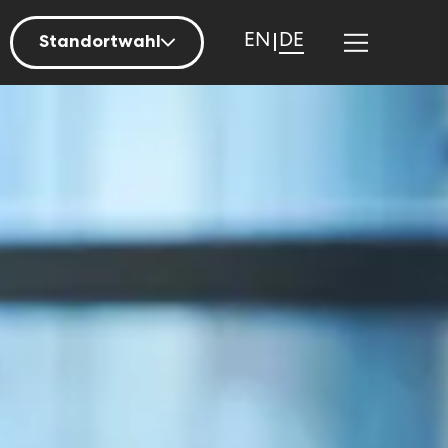
EN
DE
Standortwahl
Berlin
Hamburg
Mainz
München
Nürnberg
Stuttgart
Zürich