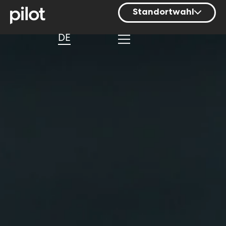
Standortwahl
Berlin
DE
Hamburg
Mainz
München
Nürnberg
Stuttgart
Zürich