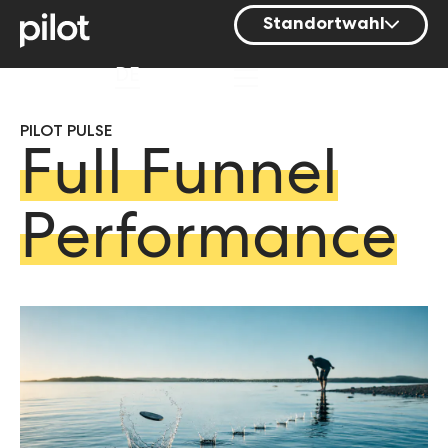
Standortwahl
Berlin
DE
Hamburg
PILOT PULSE
Mainz
Full Funnel
München
Nürnberg
Performance
Stuttgart
Zürich