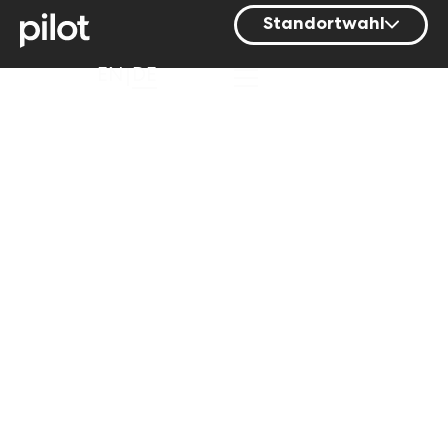
Standortwahl
Berlin
EN
DE
Hamburg
Mainz
München
Nürnberg
Stuttgart
Zürich