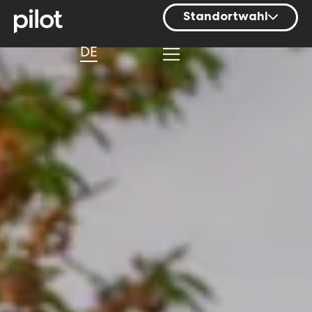
Standortwahl
Berlin
DE
Hamburg
Mainz
München
Nürnberg
Stuttgart
Zürich