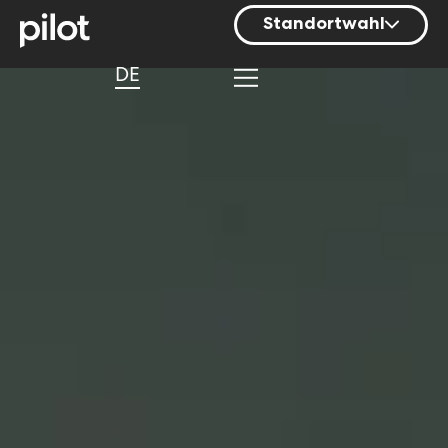
Standortwahl
Berlin
DE
Hamburg
Mainz
München
Nürnberg
Stuttgart
Zürich