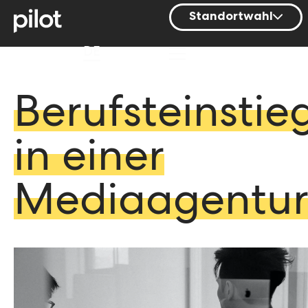
Standortwahl
Berlin
DE
Hamburg
Mainz
Berufsteinstie
München
in einer
Nürnberg
Stuttgart
Mediaagentu
Zürich