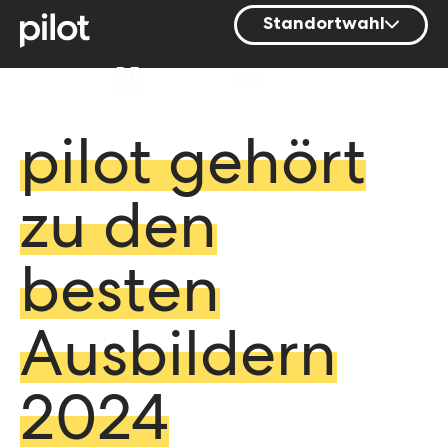
Standortwahl
Berlin
DE
Hamburg
Mainz
pilot gehört
München
zu den
Nürnberg
Stuttgart
besten
Zürich
Ausbildern
2024