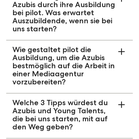
Azubis durch ihre Ausbildung
bei pilot. Was erwartet
Auszubildende, wenn sie bei
uns starten?
Unsere Auszubildenden erwarten bei pilot
eine spannende und abwechslungsreiche
Wie gestaltet pilot die
Ausbildung. In der Onboarding-Woche geht
Ausbildung, um die Azubis
es neben Schulungen und verschiedenen
bestmöglich auf die Arbeit in
Veranstaltungen vor allem darum, unsere
einer Mediaagentur
Agentur, das Arbeitsleben und die
vorzubereiten?
Kolleg*innen kennenzulernen. Während
ihrer Ausbildung durchlaufen die Azubis
Wir möchten unsere Azubis bestmöglich auf
verschiedene Fachbereiche und erhalten
die Arbeit in einer Mediaagentur vorbereiten,
Welche 3 Tipps würdest du
dadurch einen umfassenden Einblick in die
deswegen werden sie schnell an die
Prozesse einer Mediaagentur. Am Ende der
Azubis und Young Talents,
Aufgaben und Projekte herangeführt. Wir
Ausbildung haben sie dadurch eine klare
die bei uns starten, mit auf
sind überzeugt, dass man durch praktische
Vorstellung von ihren persönlichen Stärken
den Weg geben?
und eigenständige Arbeit am meisten lernt.
und Interessen.
1. Stellt immer und viele Fragen, denn