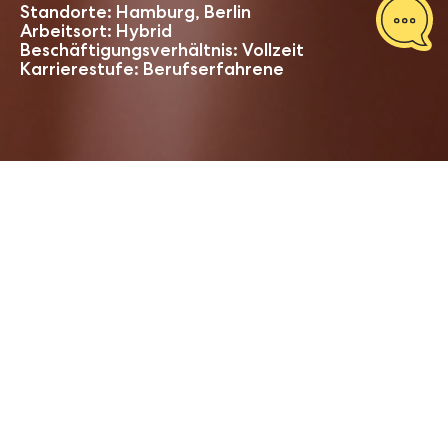
Standorte: Hamburg, Berlin
Arbeitsort: Hybrid
Beschäftigungsverhältnis: Vollzeit
Karrierestufe: Berufserfahrene
Aktuell suchen wir Verstärkung für unsere
station.E
Tochtergesellschaft
– einer
Publisher- und Tech-Company. Als Publisher
digitaler Produkte bietet station.E ein breites
Spektrum an digitalen Lösungen und Services, mit
denen Marken ihre Zielgruppen in der modernen
Marketing- und Medienlandschaft erfolgreich
erreichen und nachweislich mehr Wirkung
erzielen können.