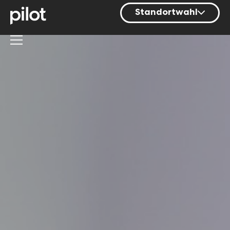
Standortwahl
Berlin
Hamburg
Mainz
München
Nürnberg
Stuttgart
Zürich