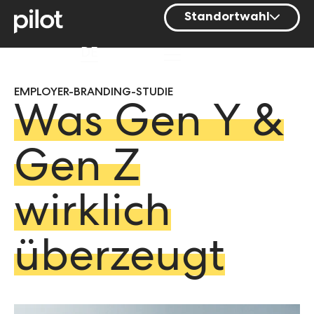
Standortwahl
Berlin
DE
Hamburg
EMPLOYER-BRANDING-STUDIE
Mainz
Was Gen Y &
München
Nürnberg
Gen Z
Stuttgart
wirklich
Zürich
überzeugt