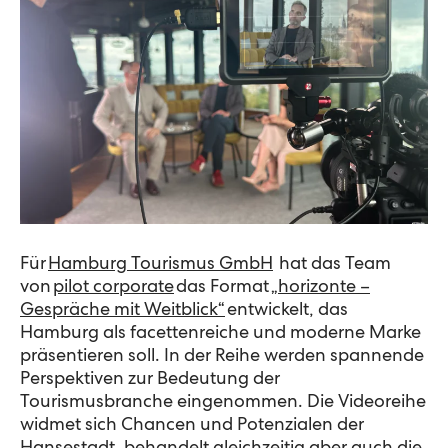
Für
Hamburg Tourismus GmbH
hat das Team
von
pilot corporate
das Format
„
h
orizonte –
Gespräche mit Weitblick“
entwickel
t
, das
Hamburg als facettenreiche und moderne Marke
präsentieren soll. In der Reihe werden spannende
Perspektiven
zur
Bedeutung der
Tourismusbranche
eingenommen
.
Die Videoreihe
widmet sich Chancen und Potenziale
n
der