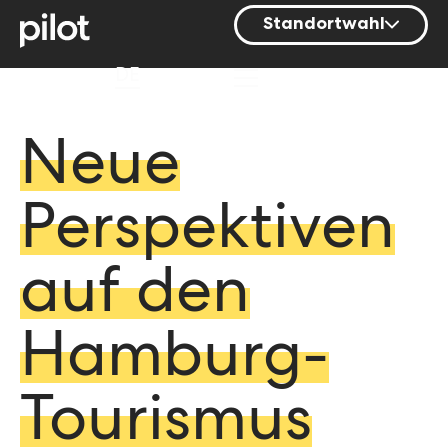
Standortwahl
Berlin
DE
Hamburg
Mainz
Neue
München
Perspektiven
Nürnberg
Stuttgart
auf den
Zürich
Hamburg-
Tourismus