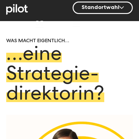
Standortwahl
Berlin
DE
Hamburg
WAS MACHT EIGENTLICH…
Mainz
…eine
München
Nürnberg
Strategie-
Stuttgart
direktorin?
Zürich