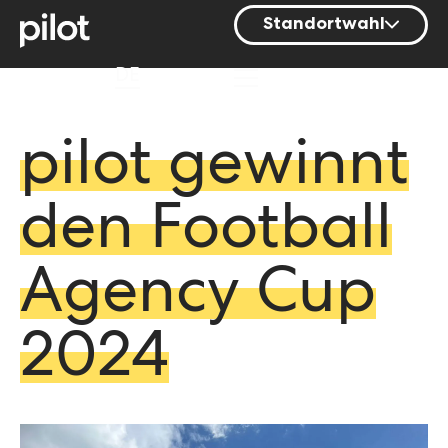
Standortwahl
Berlin
DE
Hamburg
Mainz
pilot gewinnt
München
den Football
Nürnberg
Stuttgart
Agency Cup
Zürich
2024