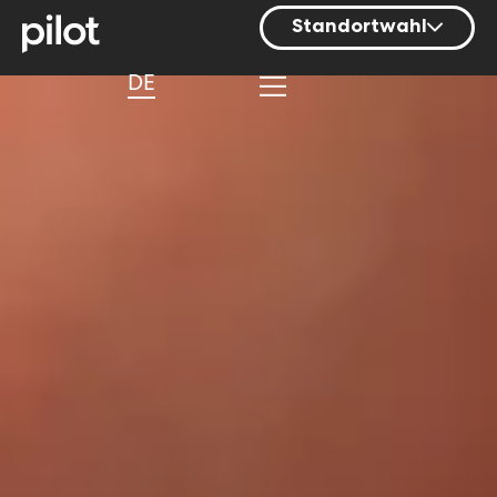
Standortwahl
Berlin
DE
Hamburg
Mainz
München
Nürnberg
Stuttgart
Zürich