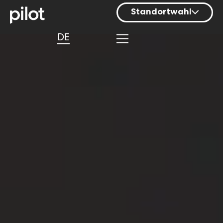
Standortwahl
Berlin
DE
Hamburg
Mainz
München
Nürnberg
Stuttgart
Zürich