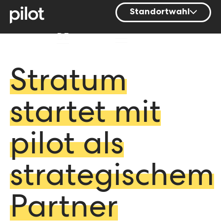
Standortwahl
Berlin
DE
Hamburg
Mainz
Stratum
München
startet mit
Nürnberg
Stuttgart
pilot als
Zürich
strategischem
Partner