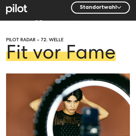
Standortwahl
Berlin
DE
Hamburg
PILOT RADAR – 72. WELLE
Mainz
Fit vor Fame
München
Nürnberg
Stuttgart
Zürich