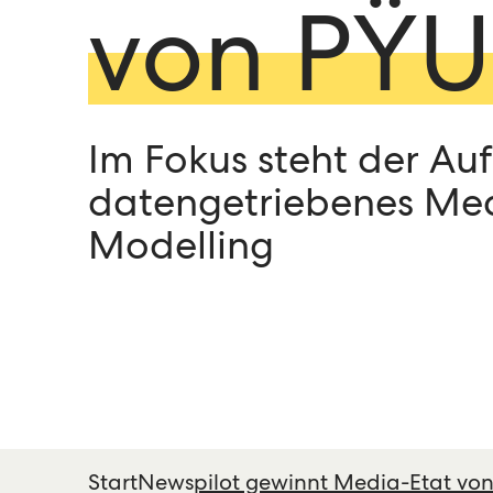
von PŸ
Im Fokus steht der Au
datengetriebenes Me
Modelling
Start
News
pilot gewinnt Media-Etat vo