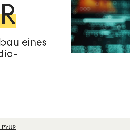
UR
fbau eines
dia-
n PŸUR