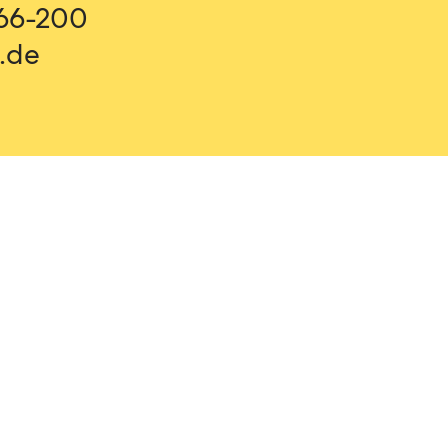
766-200
.de