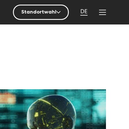
DE
Standortwahl
Berlin
Hamburg
Mainz
München
Nürnberg
Stuttgart
Zürich