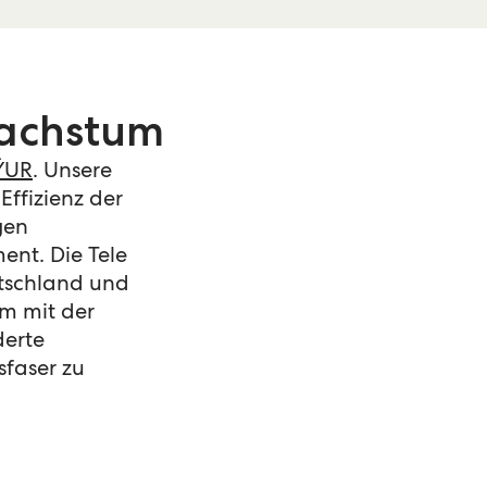
Wachstum
ŸUR
. Unsere
Effizienz der
gen
nt. Die Tele
utschland und
m mit der
derte
sfaser zu