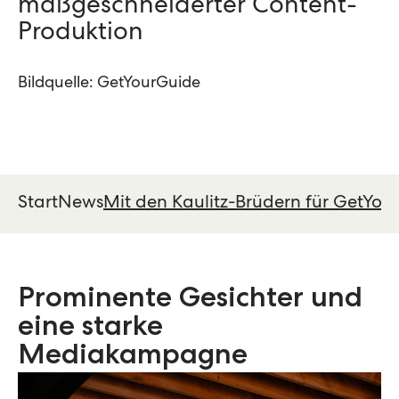
maßgeschneiderter Content-
Produktion
Bildquelle: GetYourGuide
Start
News
Mit den Kaulitz-Brüdern für GetYou
Prominente Gesichter und
eine starke
Mediakampagne