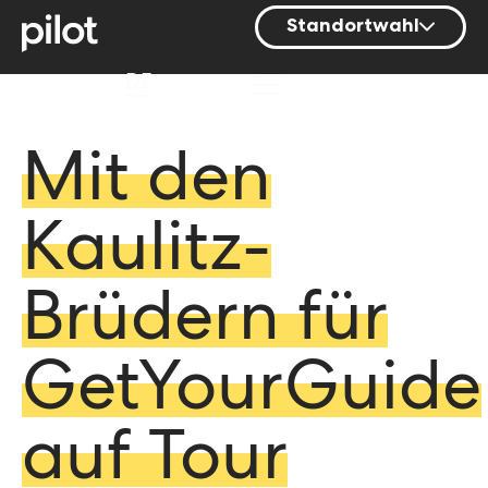
Standortwahl
Berlin
DE
Hamburg
Mainz
Mit den
München
Kaulitz-
Nürnberg
Stuttgart
Brüdern für
Zürich
GetYourGuide
auf Tour