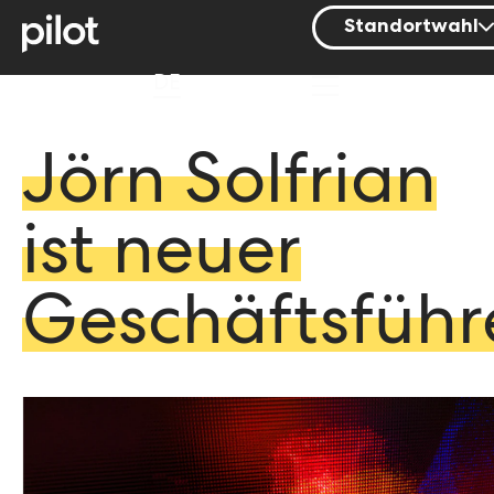
Standortwahl
Berlin
DE
Hamburg
Mainz
Jörn Solfrian
München
ist­ neuer
Nürnberg
Stuttgart
Geschäftsführ
Zürich