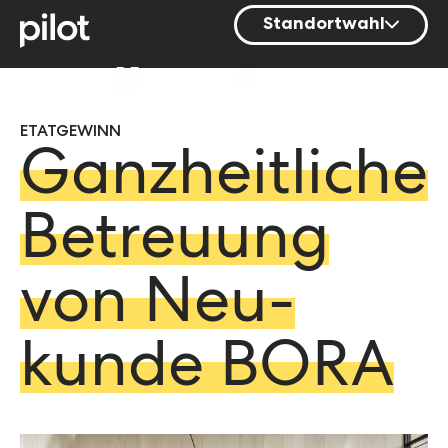
Standortwahl
Berlin
DE
Hamburg
ETATGEWINN
Mainz
Ganz­heit­liche
München
Nürnberg
Be­treu­ung
Stuttgart
von Neu­
Zürich
kunde BORA