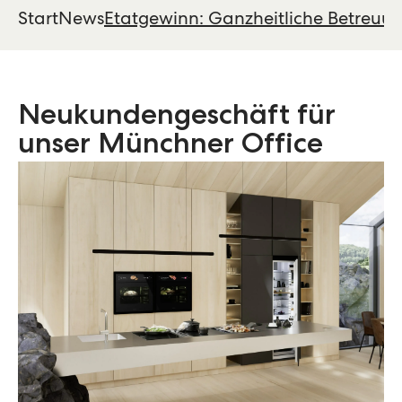
Start
News
Etatgewinn: Ganz­heit­liche Be­­tre
Neu­kunden­geschäft für
unser Münchner Office