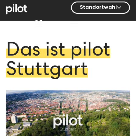
Standortwahl
Berlin
DE
Hamburg
Mainz
Das ist pilot
München
Stuttgart
Nürnberg
Stuttgart
Zürich