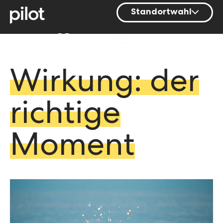
Standortwahl
Berlin
DE
Hamburg
Mainz
Wirkung: der
München
richtige
Nürnberg
Stuttgart
Moment
Zürich