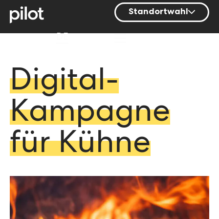
Standortwahl
Berlin
DE
Hamburg
Mainz
Digital-
München
Kampagne
Nürnberg
Stuttgart
für Kühne
Zürich