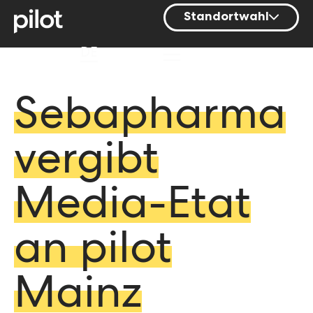
Standortwahl
Berlin
DE
Hamburg
Mainz
Sebapharma
München
vergibt
Nürnberg
Stuttgart
Media-Etat
Zürich
an pilot
Mainz