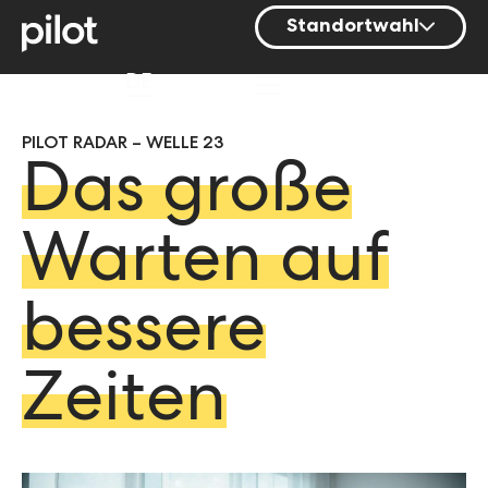
Standortwahl
Berlin
DE
Hamburg
PILOT RADAR – WELLE 23
Mainz
Das große
München
Nürnberg
Warten auf
Stuttgart
bessere
Zürich
Zeiten