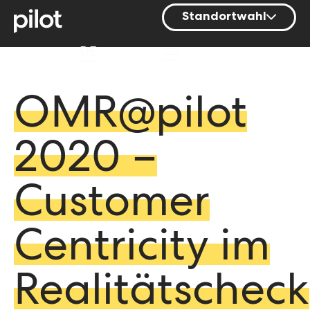
Standortwahl
Berlin
DE
Hamburg
Mainz
OMR@pilot
München
2020 –
Nürnberg
Stuttgart
Customer
Zürich
Centricity im
Realitätscheck