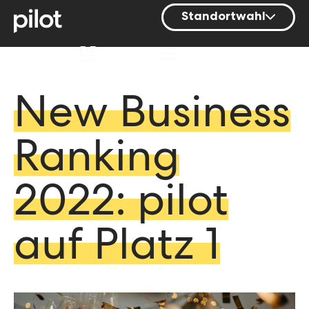
Standortwahl
Berlin
DE
Hamburg
Mainz
New Business
München
Ranking
Nürnberg
Stuttgart
2022: pilot
Zürich
auf Platz 1