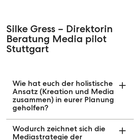
hinsichtlich der Format-Passung
ausgetauscht, um sicherzustellen, dass die
geplanten Formate auch die von uns
geplante inhaltlich Tiefe tragen können.
Silke Gress – Direktorin
Beratung Media pilot
Stuttgart
Wie hat euch der holistische
Ansatz (Kreation und Media
zusammen) in eurer Planung
geholfen?
Durch die neue Kreation wurde ein
einheitlicher Markenauftritt geschaffen, so
Wodurch zeichnet sich die
zahlt jede Produktkampagne auch
Mediastrategie der