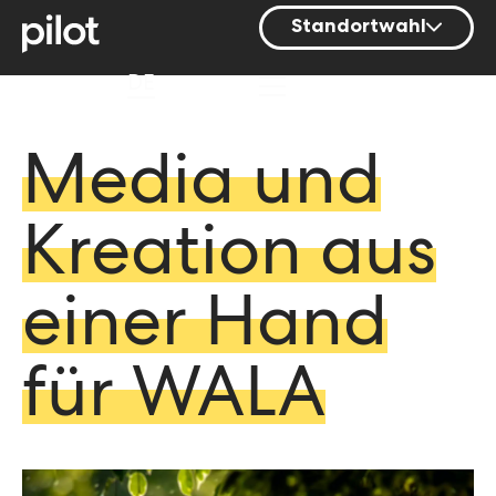
Standortwahl
Berlin
DE
Hamburg
Mainz
Media und
München
Kreation aus
Nürnberg
Stuttgart
einer Hand
Zürich
für WALA