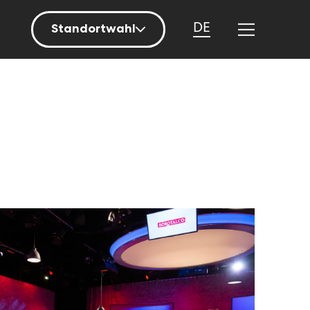
DE
Standortwahl
Berlin
Hamburg
Mainz
München
Nürnberg
Stuttgart
Zürich