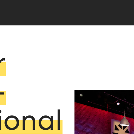
r
–
ional