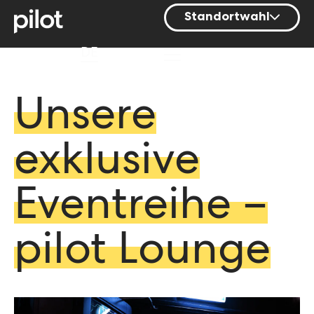
Standortwahl
Berlin
DE
Hamburg
Mainz
Unsere
München
exklusive
Nürnberg
Stuttgart
Eventreihe –
Zürich
pilot Lounge