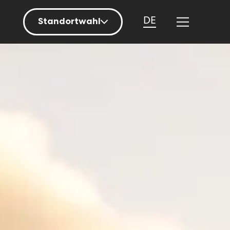
DE
Standortwahl
Berlin
Hamburg
Mainz
München
Nürnberg
Stuttgart
Zürich