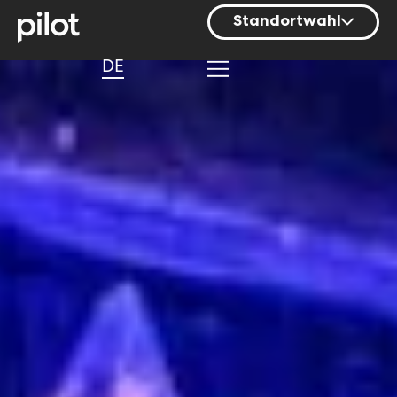
Standortwahl
Berlin
DE
Hamburg
Mainz
München
Nürnberg
Stuttgart
Zürich