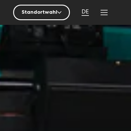
DE
Standortwahl
Berlin
Hamburg
Mainz
München
Nürnberg
Stuttgart
Zürich