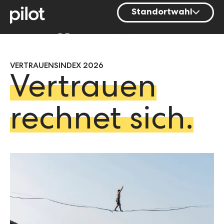
Standortwahl
Berlin
DE
Hamburg
VERTRAUENSINDEX 2026
Mainz
Vertrauen
München
Nürnberg
rechnet sich.
Stuttgart
Zürich