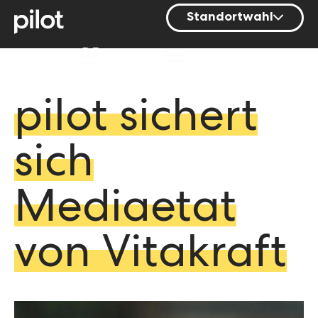
Standortwahl
Berlin
DE
Hamburg
Mainz
pilot sichert
München
sich
Nürnberg
Stuttgart
Mediaetat
Zürich
von Vitakraft