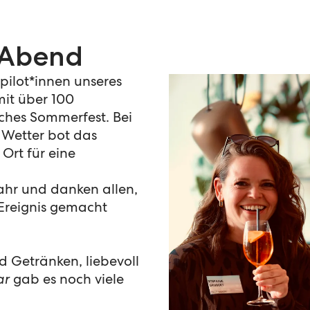
r Abend
 pilot*innen unseres
mit über 100
iches Sommerfest. Bei
Wetter bot das
 Ort für eine
ahr und danken allen,
 Ereignis gemacht
 Getränken, liebevoll
ar
gab es noch viele