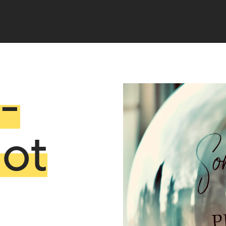
­
lot