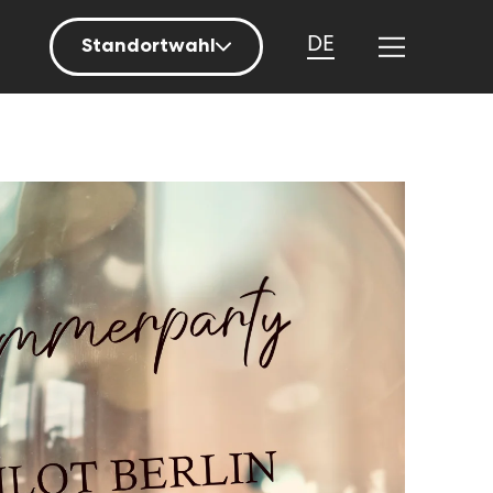
DE
Standortwahl
Berlin
Hamburg
Mainz
München
Nürnberg
Stuttgart
Zürich