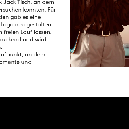
k Jack Tisch, an dem
ersuchen konnten. Für
den gab es eine
 Logo neu gestalten
 freien Lauf lassen.
druckend
und wird
.
laufpunkt, an dem
 Momente und