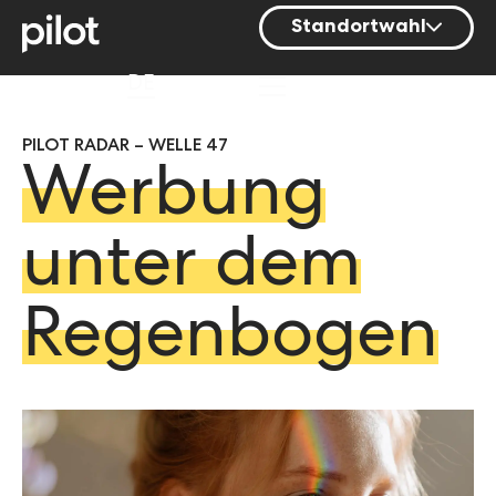
Standortwahl
Berlin
DE
Hamburg
PILOT RADAR – WELLE 47
Mainz
Werbung
München
Nürnberg
unter dem
Stuttgart
Regenbogen
Zürich