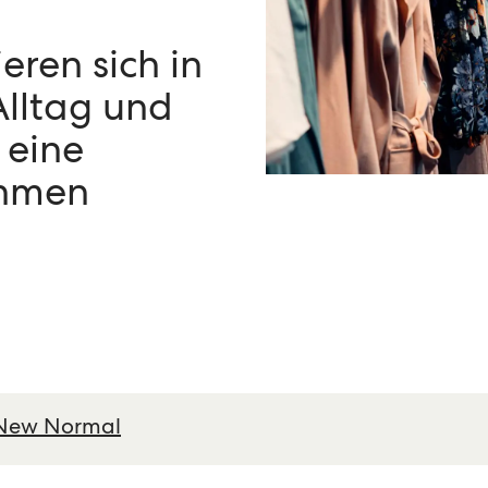
eren sich in
lltag und
 eine
ehmen
e New Normal