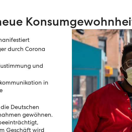
neue Konsumgewohnhei
anifestiert
iger durch Corona
 Zustimmung und
nkommunikation in
e
h die Deutschen
ßnahmen gewöhnen.
beeinträchtigt,
im Geschäft wird