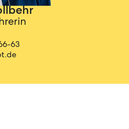
llbehr
hrerin
66-63
ot.de