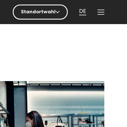
DE
Standortwahl
Berlin
Hamburg
Mainz
München
Nürnberg
Stuttgart
Zürich