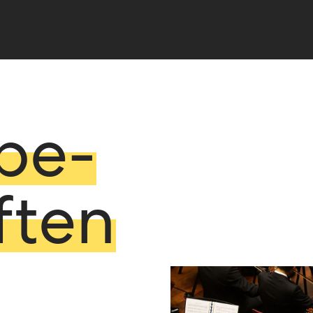
be­
ften