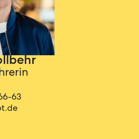
llbehr
hrerin
66-63
ot.de