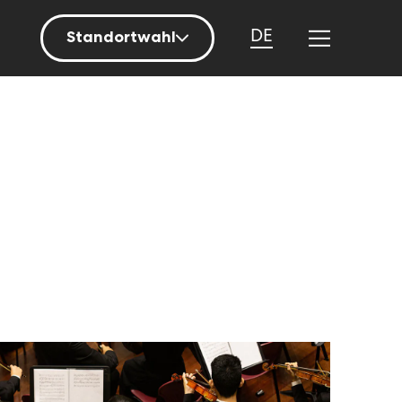
DE
Standortwahl
Berlin
Hamburg
Mainz
München
Nürnberg
Stuttgart
Zürich