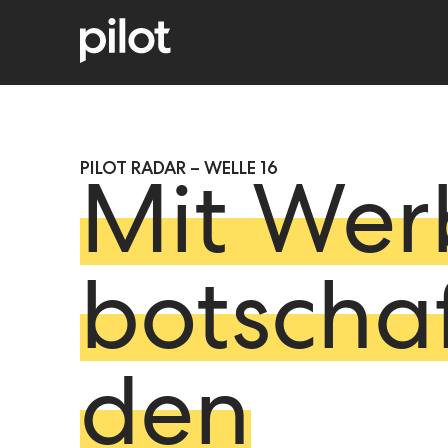
PILOT RADAR – WELLE 16
Mit Wer
botscha
den