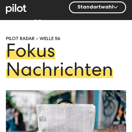
Standortwahl
Berlin
DE
Hamburg
PILOT RADAR – WELLE 56
Mainz
Fokus
München
Nürnberg
Nachrichten
Stuttgart
Zürich